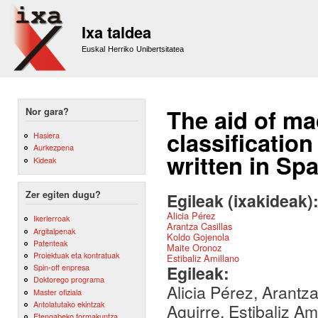
Sk
m
Ixa taldea
co
Euskal Herriko Unibertsitatea
The aid of ma
Nor gara?
classification
Hasiera
Aurkezpena
written in Sp
Kideak
Zer egiten dugu?
Egileak (ixakideak)
Alicia Pérez
Ikerlerroak
Arantza Casillas
Argitalpenak
Koldo Gojenola
Patenteak
Maite Oronoz
Proiektuak eta kontratuak
Estibaliz Amillano
Egileak:
Spin-off enpresa
Doktorego programa
Alicia Pérez, Arantz
Master ofiziala
Antolatutako ekintzak
Aguirre, Estibaliz Am
Etengabeko formakuntza