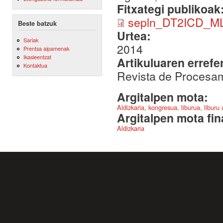
Fitxategi publikoak
sepln_DT2ICD_ML
Beste batzuk
Urtea:
Sariak
2014
Prentsa aipamenak
Ikasleentzat
Artikuluaren errefe
Kontaktua
Revista de Procesam
Argitalpen mota:
Aldizkaria, kongresua, liburua, liburu
Argitalpen mota fin
Aldizkaria