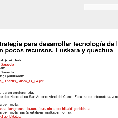
Skip to
main
Bilaketa formularioa
content
trategia para desarrollar tecnología de
n pocos recursos. Euskara y quechua
ak (ixakideak):
 Sarasola
eak:
 Sarasola
ategi publikoak:
xa_Hinantin_Cusco_14_04.pdf
a:
uluaren erreferentzia:
rsidad Nacional de San Antonio Abad del Cusco. Facultad de Informática. 3 abr
talpen mota:
karia, kongresua, liburua, liburu atala edo hitzaldi gonbidatua
alpen mota fina (argitalpen_sailkapen_ohia):
ldi gonbidatua