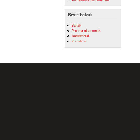
Beste batzuk
Sariak
Prentsa aipamenak
Ikasleentzat
Kontaktua