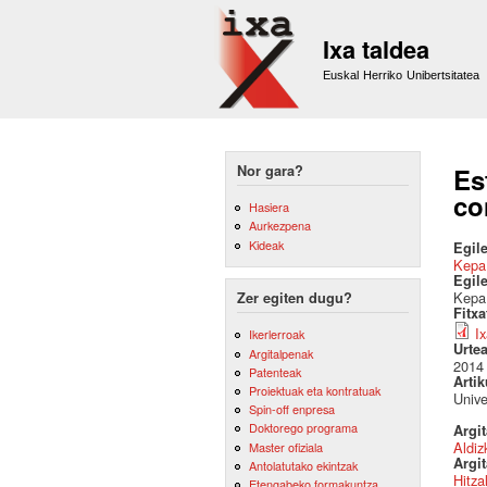
Ixa taldea
Euskal Herriko Unibertsitatea
Nor gara?
Es
co
Hasiera
Aurkezpena
Kideak
Egile
Kepa
Egil
Kepa
Zer egiten dugu?
Fitx
I
Ikerlerroak
Urte
Argitalpenak
2014
Patenteak
Artik
Proiektuak eta kontratuak
Unive
Spin-off enpresa
Doktorego programa
Argi
Aldiz
Master ofiziala
Argit
Antolatutako ekintzak
Hitza
Etengabeko formakuntza