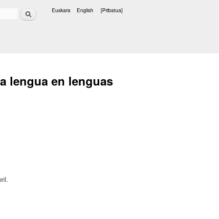
Bilatu
Euskara
English
[Pribatua]
Hizkuntzak
 la lengua en lenguas
il.