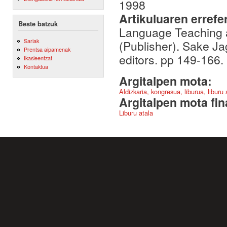
1998
Artikuluaren errefe
Beste batzuk
Language Teaching a
Sariak
(Publisher). Sake J
Prentsa aipamenak
editors. pp 149-166.
Ikasleentzat
Kontaktua
Argitalpen mota:
Aldizkaria, kongresua, liburua, liburu
Argitalpen mota fin
Liburu atala