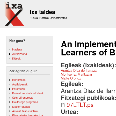
Sk
m
Ixa taldea
co
Euskal Herriko Unibertsitatea
An Implement
Nor gara?
Learners of 
Hasiera
Aurkezpena
Kideak
Egileak (ixakideak)
Arantza Díaz de Ilarraza
Zer egiten dugu?
Montserrat Maritxalar
Maite Oronoz
Ikerlerroak
Egileak:
Argitalpenak
Arantza Diaz de Ilar
Patenteak
Proiektuak eta kontratuak
Fitxategi publikoak
Spin-off enpresa
Doktorego programa
97LTLT.ps
Master ofiziala
Urtea:
Antolatutako ekintzak
Etengabeko formakuntza