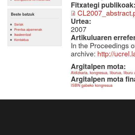
Fitxategi publikoak
CL2007_abstract.
Beste batzuk
Urtea:
Sariak
2007
Prentsa aipamenak
Ikasleentzat
Artikuluaren errefe
Kontaktua
In the Proceedings o
archive:
http://ucrel
Argitalpen mota:
Aldizkaria, kongresua, liburua, liburu
Argitalpen mota fin
ISBN gabeko kongresua