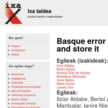
Sk
m
Ixa taldea
co
Euskal Herriko Unibertsitatea
Basque error 
Nor gara?
and store it
Hasiera
Aurkezpena
Kideak
Egileak (ixakideak)
Itziar Aldabe
Zer egiten dugu?
Bertol Arrieta
Arantza Díaz de Ilarraza
Ikerlerroak
Montserrat Maritxalar
Argitalpenak
Ianire Niebla
Patenteak
Maite Oronoz
Proiektuak eta kontratuak
Larraitz Uria
Egileak:
Spin-off enpresa
Doktorego programa
Itziar Aldabe, Bertol
Master ofiziala
Antolatutako ekintzak
Maritxalar, Ianire Ni
Etengabeko formakuntza