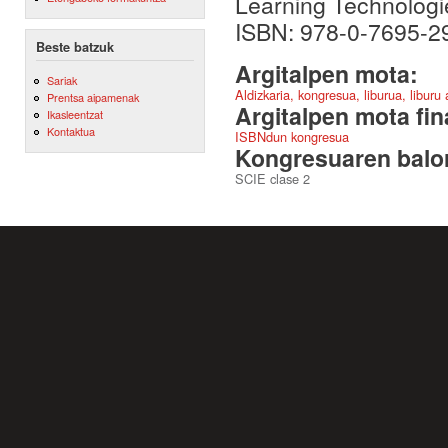
Learning Technologie
ISBN: 978-0-7695-2
Beste batzuk
Argitalpen mota:
Sariak
Aldizkaria, kongresua, liburua, liburu
Prentsa aipamenak
Argitalpen mota fin
Ikasleentzat
Kontaktua
ISBNdun kongresua
Kongresuaren balor
SCIE clase 2