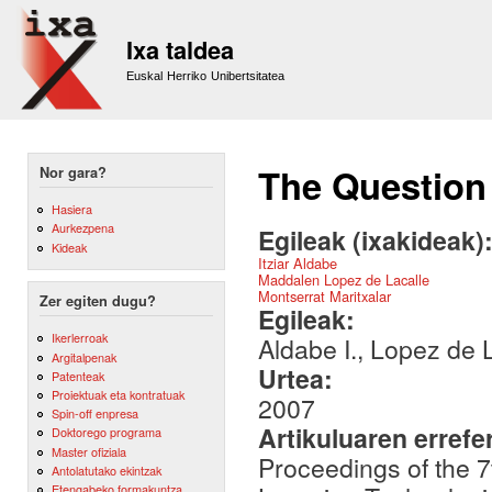
Sk
m
Ixa taldea
co
Euskal Herriko Unibertsitatea
The Question 
Nor gara?
Hasiera
Aurkezpena
Egileak (ixakideak)
Kideak
Itziar Aldabe
Maddalen Lopez de Lacalle
Montserrat Maritxalar
Zer egiten dugu?
Egileak:
Ikerlerroak
Aldabe I., Lopez de L
Argitalpenak
Urtea:
Patenteak
Proiektuak eta kontratuak
2007
Spin-off enpresa
Artikuluaren errefe
Doktorego programa
Master ofiziala
Proceedings of the 
Antolatutako ekintzak
Etengabeko formakuntza