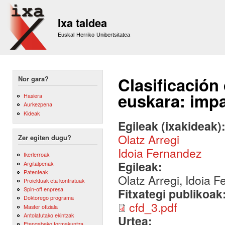
Sk
m
Ixa taldea
co
Euskal Herriko Unibertsitatea
Clasificación
Nor gara?
euskara: impa
Hasiera
Aurkezpena
Kideak
Egileak (ixakideak)
Olatz Arregi
Zer egiten dugu?
Idoia Fernandez
Ikerlerroak
Egileak:
Argitalpenak
Patenteak
Olatz Arregi, Idoia 
Proiektuak eta kontratuak
Spin-off enpresa
Fitxategi publikoak
Doktorego programa
cfd_3.pdf
Master ofiziala
Antolatutako ekintzak
Urtea:
Etengabeko formakuntza