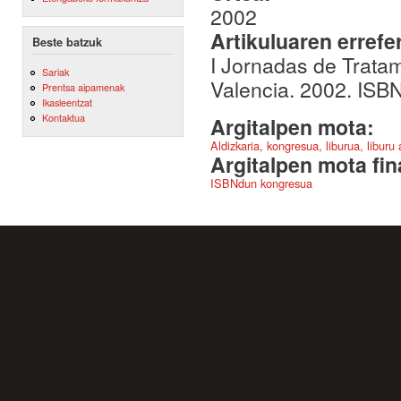
2002
Artikuluaren errefe
Beste batzuk
I Jornadas de Trata
Sariak
Valencia. 2002. ISB
Prentsa aipamenak
Ikasleentzat
Kontaktua
Argitalpen mota:
Aldizkaria, kongresua, liburua, liburu
Argitalpen mota fin
ISBNdun kongresua