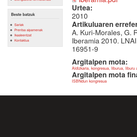
Urtea:
2010
Beste batzuk
Artikuluaren errefe
Sariak
A. Kuri-Morales, G. R
Prentsa aipamenak
Ikasleentzat
Iberamia 2010. LNAI
Kontaktua
16951-9
Argitalpen mota:
Aldizkaria, kongresua, liburua, liburu
Argitalpen mota fin
ISBNdun kongresua