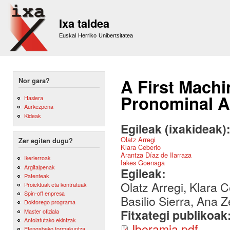
Sk
m
Ixa taldea
co
Euskal Herriko Unibertsitatea
A First Mach
Nor gara?
Pronominal A
Hasiera
Aurkezpena
Kideak
Egileak (ixakideak)
Olatz Arregi
Zer egiten dugu?
Klara Ceberio
Arantza Díaz de Ilarraza
Ikerlerroak
Iakes Goenaga
Argitalpenak
Egileak:
Patenteak
Olatz Arregi, Klara 
Proiektuak eta kontratuak
Spin-off enpresa
Basilio Sierra, Ana Z
Doktorego programa
Fitxategi publikoak
Master ofiziala
Antolatutako ekintzak
Iberamia.pdf
Etengabeko formakuntza