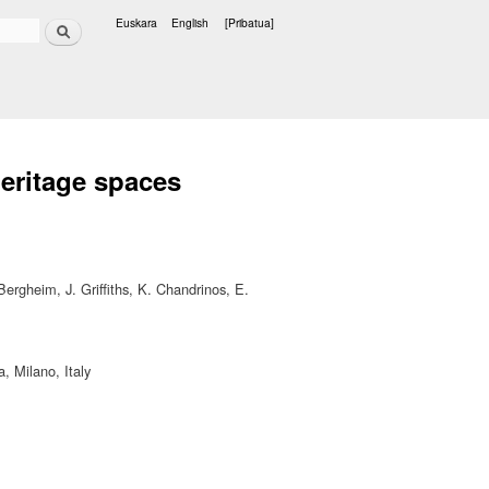
Bilatu
Euskara
English
[Pribatua]
Hizkuntzak
heritage spaces
ergheim, J. Griffiths, K. Chandrinos, E.
, Milano, Italy