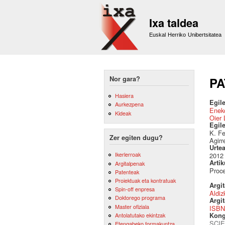
Ixa taldea
Euskal Herriko Unibertsitatea
Nor gara?
PA
Hasiera
Egile
Aurkezpena
Eneko
Kideak
Oier 
Egil
K. Fe
Zer egiten dugu?
Agirr
Urte
Ikerlerroak
2012
Artik
Argitalpenak
Proce
Patenteak
Proiektuak eta kontratuak
Argi
Spin-off enpresa
Aldiz
Doktorego programa
Argit
Master ofiziala
ISBN
Antolatutako ekintzak
Kong
SCIE
Etengabeko formakuntza