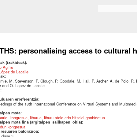
Skip to
main
Bilaketa formularioa
content
THS: personalising access to cultural 
ak (ixakideak):
 Agirre
López de Lacalle
eak:
rnie, M. Stevenson, P. Clough, P. Goodale, M. Hall, P. Archer, A. de Polo, R. B
e and O. Lopez de Lacalle
a:
uluaren erreferentzia:
edings of the 18th International Conference on Virtual Systems and Multimedia
talpen mota:
karia, kongresua, liburua, liburu atala edo hitzaldi gonbidatua
alpen mota fina (argitalpen_sailkapen_ohia):
dun kongresua
resuaren balorazioa:
 clase 3