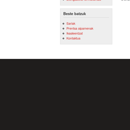
Beste batzuk
Sariak
Prentsa aipamenak
Ikasleentzat
Kontaktua