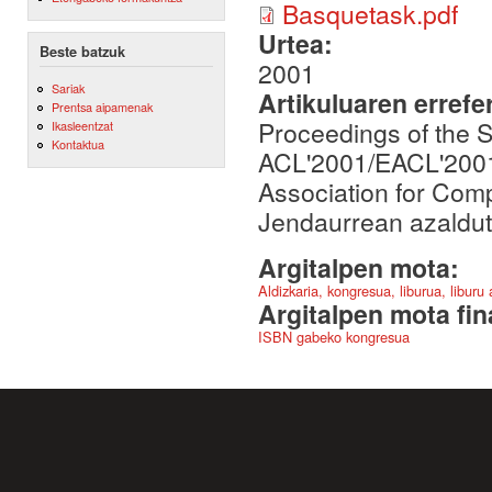
Basquetask.pdf
Urtea:
Beste batzuk
2001
Sariak
Artikuluaren errefe
Prentsa aipamenak
Proceedings of the 
Ikasleentzat
Kontaktua
ACL'2001/EACL'2001. 
Association for Comp
Jendaurrean azalduta
Argitalpen mota:
Aldizkaria, kongresua, liburua, liburu
Argitalpen mota fin
ISBN gabeko kongresua