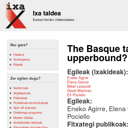
Sk
m
Ixa taldea
co
Euskal Herriko Unibertsitatea
The Basque ta
Nor gara?
upperbound?
Hasiera
Aurkezpena
Kideak
Egileak (ixakideak)
Eneko Agirre
Zer egiten dugu?
Elena García
Mikel Lersundi
Ikerlerroak
David Martinez
Argitalpenak
Eli Pociello
Patenteak
Egileak:
Proiektuak eta kontratuak
Eneko Agirre, Elena 
Spin-off enpresa
Doktorego programa
Pociello
Master ofiziala
Fitxategi publikoak
Antolatutako ekintzak
Etengabeko formakuntza