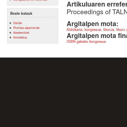
Artikuluaren errefe
Proceedings of TAL
Beste batzuk
Argitalpen mota:
Sariak
Prentsa aipamenak
Aldizkaria, kongresua, liburua, liburu
Ikasleentzat
Argitalpen mota fin
Kontaktua
ISBN gabeko kongresua