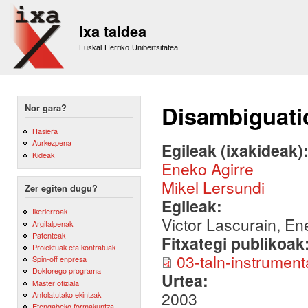
Sk
m
Ixa taldea
co
Euskal Herriko Unibertsitatea
Disambiguatio
Nor gara?
Hasiera
Aurkezpena
Egileak (ixakideak)
Kideak
Eneko Agirre
Mikel Lersundi
Zer egiten dugu?
Egileak:
Ikerlerroak
Victor Lascurain, En
Argitalpenak
Patenteak
Fitxategi publikoak
Proiektuak eta kontratuak
03-taln-instrument
Spin-off enpresa
Doktorego programa
Urtea:
Master ofiziala
2003
Antolatutako ekintzak
Etengabeko formakuntza