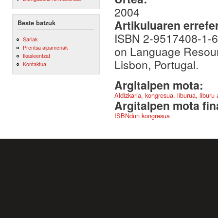
2004
Artikuluaren errefe
Beste batzuk
ISBN 2-9517408-1-6.
Sariak
on Language Resourc
Prentsa aipamenak
Ikasleentzat
Lisbon, Portugal.
Kontaktua
Argitalpen mota:
Aldizkaria, kongresua, liburua, liburu
Argitalpen mota fin
ISBNdun kongresua