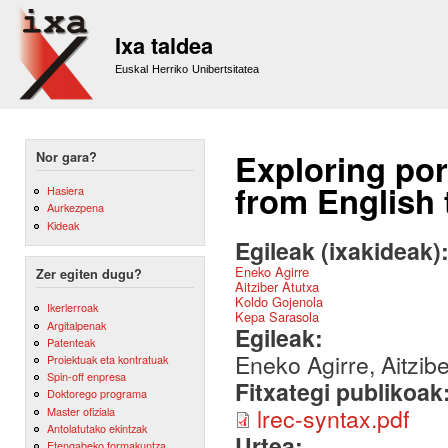
Sk
m
Ixa taldea
co
Euskal Herriko Unibertsitatea
Exploring port
Nor gara?
from English
Hasiera
Aurkezpena
Kideak
Egileak (ixakideak)
Eneko Agirre
Zer egiten dugu?
Aitziber Atutxa
Koldo Gojenola
Ikerlerroak
Kepa Sarasola
Argitalpenak
Egileak:
Patenteak
Eneko Agirre, Aitzib
Proiektuak eta kontratuak
Spin-off enpresa
Fitxategi publikoak
Doktorego programa
lrec-syntax.pdf
Master ofiziala
Antolatutako ekintzak
Urtea:
Etengabeko formakuntza