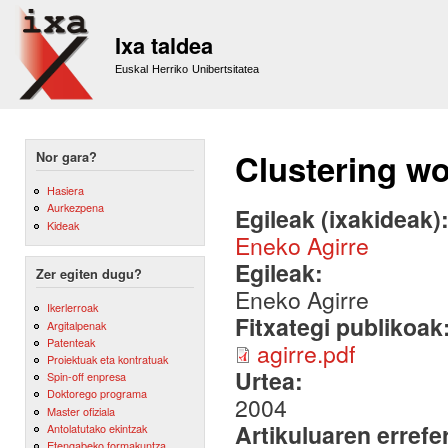
Sk
m
Ixa taldea
co
Euskal Herriko Unibertsitatea
Clustering w
Nor gara?
Hasiera
Aurkezpena
Egileak (ixakideak)
Kideak
Eneko Agirre
Egileak:
Zer egiten dugu?
Eneko Agirre
Ikerlerroak
Fitxategi publikoak
Argitalpenak
Patenteak
agirre.pdf
Proiektuak eta kontratuak
Urtea:
Spin-off enpresa
Doktorego programa
2004
Master ofiziala
Artikuluaren errefe
Antolatutako ekintzak
Etengabeko formakuntza