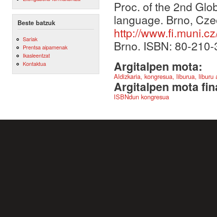
Proc. of the 2nd Glo
language. Brno, Cze
Beste batzuk
http://www.fi.muni.c
Sariak
Brno. ISBN: 80-210-
Prentsa aipamenak
Ikasleentzat
Argitalpen mota:
Kontaktua
Aldizkaria, kongresua, liburua, liburu
Argitalpen mota fin
ISBNdun kongresua