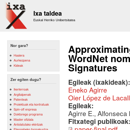
Sk
m
Ixa taldea
co
Euskal Herriko Unibertsitatea
Approximating
Nor gara?
WordNet nomi
Hasiera
Aurkezpena
Signatures
Kideak
Zer egiten dugu?
Egileak (ixakideak)
Eneko Agirre
Ikerlerroak
Argitalpenak
Oier López de Lacal
Patenteak
Egileak:
Proiektuak eta kontratuak
Spin-off enpresa
Agirre E., Alfonseca
Doktorego programa
Fitxategi publikoak
Master ofiziala
Antolatutako ekintzak
paper-final.pdf
Etengabeko formakuntza