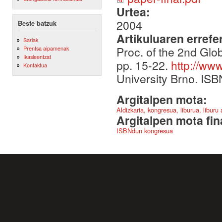
Urtea:
2004
Beste batzuk
Artikuluaren errefe
Sariak
Proc. of the 2nd Gl
Prentsa aipamenak
Ikasleentzat
pp. 15-22.
http://ww
Kontaktua
University Brno. ISBN
Argitalpen mota:
Aldizkaria, kongresua, liburua, liburu
Argitalpen mota fin
ISBNdun kongresua