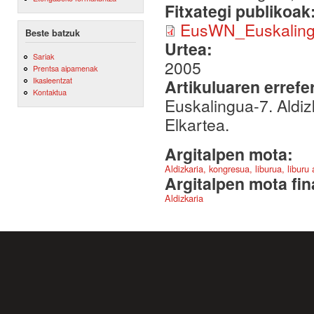
Fitxategi publikoak
EusWN_Euskaling
Beste batzuk
Urtea:
Sariak
2005
Prentsa aipamenak
Ikasleentzat
Artikuluaren errefe
Kontaktua
Euskalingua-7. Aldiz
Elkartea.
Argitalpen mota:
Aldizkaria, kongresua, liburua, liburu
Argitalpen mota fin
Aldizkaria