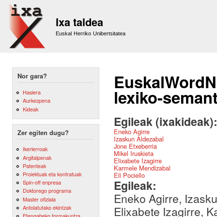
Sk
m
Ixa taldea
co
Euskal Herriko Unibertsitatea
EuskalWordNe
Nor gara?
lexiko-semant
Hasiera
Aurkezpena
Kideak
Egileak (ixakideak)
Eneko Agirre
Zer egiten dugu?
Izaskun Aldezabal
Jone Etxeberria
Ikerlerroak
Mikel Iruskieta
Argitalpenak
Elixabete Izagirre
Patenteak
Karmele Mendizabal
Proiektuak eta kontratuak
Eli Pociello
Egileak:
Spin-off enpresa
Doktorego programa
Eneko Agirre, Izasku
Master ofiziala
Antolatutako ekintzak
Elixabete Izagirre, K
Etengabeko formakuntza