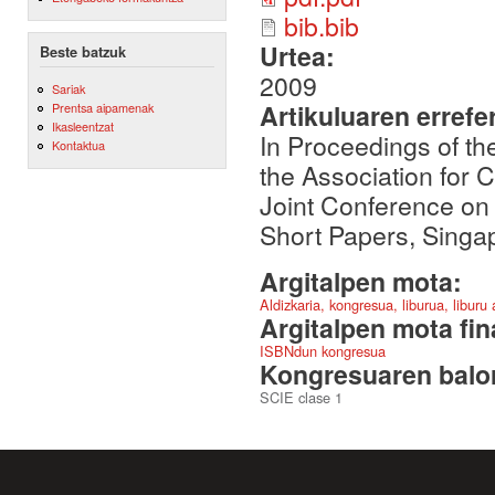
bib.bib
Urtea:
Beste batzuk
2009
Sariak
Artikuluaren errefe
Prentsa aipamenak
Ikasleentzat
In Proceedings of th
Kontaktua
the Association for C
Joint Conference o
Short Papers, Singap
Argitalpen mota:
Aldizkaria, kongresua, liburua, liburu
Argitalpen mota fin
ISBNdun kongresua
Kongresuaren balor
SCIE clase 1