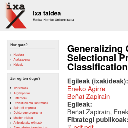
Sk
m
Ixa taldea
co
Euskal Herriko Unibertsitatea
Generalizing 
Nor gara?
Selectional P
Hasiera
Aurkezpena
Classification
Kideak
Zer egiten dugu?
Egileak (ixakideak)
Eneko Agirre
Ikerlerroak
Argitalpenak
Beñat Zapirain
Patenteak
Egileak:
Proiektuak eta kontratuak
Spin-off enpresa
Beñat Zapirain, Enek
Doktorego programa
Fitxategi publikoak
Master ofiziala
Antolatutako ekintzak
pdf.pdf
Etengabeko formakuntza