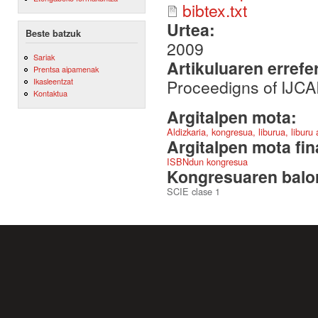
bibtex.txt
Urtea:
Beste batzuk
2009
Sariak
Artikuluaren errefe
Prentsa aipamenak
Proceedigns of IJCA
Ikasleentzat
Kontaktua
Argitalpen mota:
Aldizkaria, kongresua, liburua, liburu
Argitalpen mota fin
ISBNdun kongresua
Kongresuaren balor
SCIE clase 1