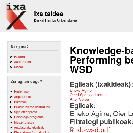
Sk
m
Ixa taldea
co
Euskal Herriko Unibertsitatea
Knowledge-ba
Nor gara?
Performing be
Hasiera
Aurkezpena
WSD
Kideak
Zer egiten dugu?
Egileak (ixakideak)
Eneko Agirre
Ikerlerroak
Oier López de Lacalle
Argitalpenak
Aitor Soroa
Patenteak
Egileak:
Proiektuak eta kontratuak
Eneko Agirre, Oier L
Spin-off enpresa
Doktorego programa
Fitxategi publikoak
Master ofiziala
kb-wsd.pdf
Antolatutako ekintzak
Etengabeko formakuntza