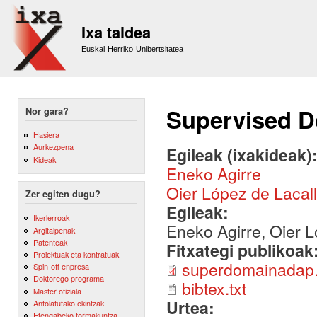
Sk
m
Ixa taldea
co
Euskal Herriko Unibertsitatea
Supervised D
Nor gara?
Hasiera
Aurkezpena
Egileak (ixakideak)
Kideak
Eneko Agirre
Oier López de Lacal
Zer egiten dugu?
Egileak:
Ikerlerroak
Eneko Agirre, Oier L
Argitalpenak
Patenteak
Fitxategi publikoak
Proiektuak eta kontratuak
superdomainadap.
Spin-off enpresa
Doktorego programa
bibtex.txt
Master ofiziala
Urtea:
Antolatutako ekintzak
Etengabeko formakuntza