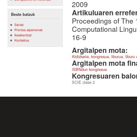
2009
Artikuluaren errefe
Beste batzuk
Proceedings of The 
Sariak
Computational Lingu
Prentsa aipamenak
16-9
Ikasleentzat
Kontaktua
Argitalpen mota:
Aldizkaria, kongresua, liburua, liburu
Argitalpen mota fin
ISBNdun kongresua
Kongresuaren balor
SCIE clase 2