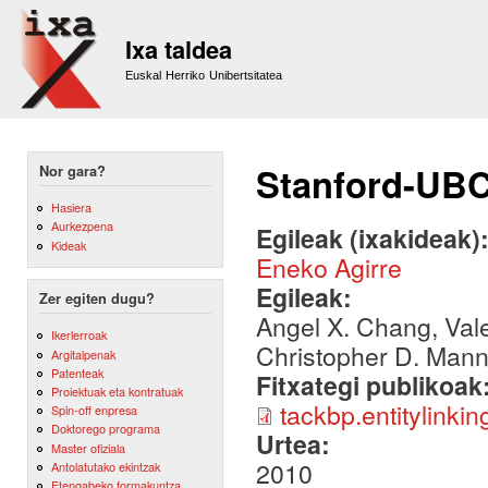
Sk
m
Ixa taldea
co
Euskal Herriko Unibertsitatea
Stanford-UBC
Nor gara?
Hasiera
Aurkezpena
Egileak (ixakideak)
Kideak
Eneko Agirre
Egileak:
Zer egiten dugu?
Angel X. Chang, Vale
Ikerlerroak
Christopher D. Mann
Argitalpenak
Patenteak
Fitxategi publikoak
Proiektuak eta kontratuak
tackbp.entitylinkin
Spin-off enpresa
Doktorego programa
Urtea:
Master ofiziala
2010
Antolatutako ekintzak
Etengabeko formakuntza