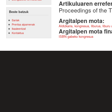
Artikuluaren errefe
Proceedings of the 
Beste batzuk
Argitalpen mota:
Sariak
Prentsa aipamenak
Aldizkaria, kongresua, liburua, liburu
Ikasleentzat
Argitalpen mota fin
Kontaktua
ISBN gabeko kongresua