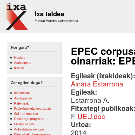
Sk
m
Ixa taldea
co
Euskal Herriko Unibertsitatea
EPEC corpusa
Nor gara?
oinarriak: E
Hasiera
Aurkezpena
Kideak
Egileak (ixakideak)
Ainara Estarrona
Zer egiten dugu?
Egileak:
Ikerlerroak
Estarrona A.
Argitalpenak
Patenteak
Fitxategi publikoak
Proiektuak eta kontratuak
Spin-off enpresa
UEU.doc
Doktorego programa
Urtea:
Master ofiziala
Antolatutako ekintzak
2014
Etengabeko formakuntza