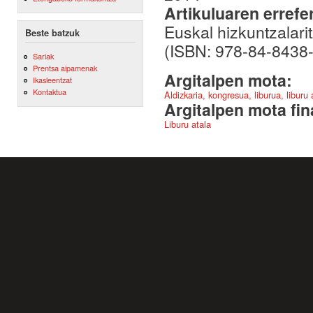
Artikuluaren errefe
Euskal hizkuntzalar
Beste batzuk
(ISBN: 978-84-8438
Sariak
Prentsa aipamenak
Argitalpen mota:
Ikasleentzat
Kontaktua
Aldizkaria, kongresua, liburua, liburu
Argitalpen mota fin
Liburu atala