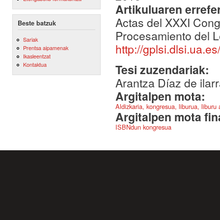
Artikuluaren errefe
Actas del XXXI Cong
Beste batzuk
Procesamiento del L
Sariak
http://gplsi.dlsi.ua.es
Prentsa aipamenak
Ikasleentzat
Kontaktua
Tesi zuzendariak:
Arantza Díaz de ila
Argitalpen mota:
Aldizkaria, kongresua, liburua, liburu
Argitalpen mota fin
ISBNdun kongresua