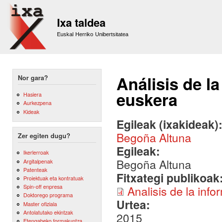
Sk
m
Ixa taldea
co
Euskal Herriko Unibertsitatea
Análisis de l
Nor gara?
euskera
Hasiera
Aurkezpena
Kideak
Egileak (ixakideak)
Begoña Altuna
Zer egiten dugu?
Egileak:
Ikerlerroak
Begoña Altuna
Argitalpenak
Patenteak
Fitxategi publikoak
Proiektuak eta kontratuak
Spin-off enpresa
Analisis de la inf
Doktorego programa
Urtea:
Master ofiziala
Antolatutako ekintzak
2015
Etengabeko formakuntza