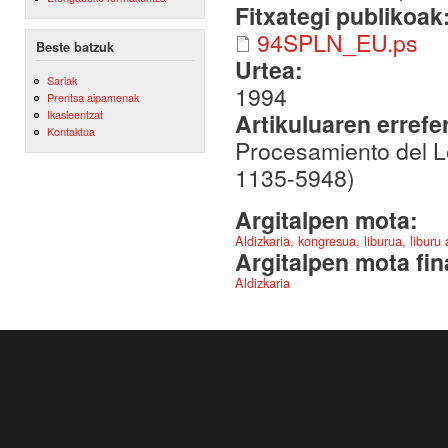
Fitxategi publikoak
94SPLN_EU.ps
Beste batzuk
Urtea:
Sariak
1994
Prentsa aipamenak
Ikasleentzat
Artikuluaren errefe
Kontaktua
Procesamiento del L
1135-5948)
Argitalpen mota:
Aldizkaria, kongresua, liburua, liburu
Argitalpen mota fin
Aldizkaria