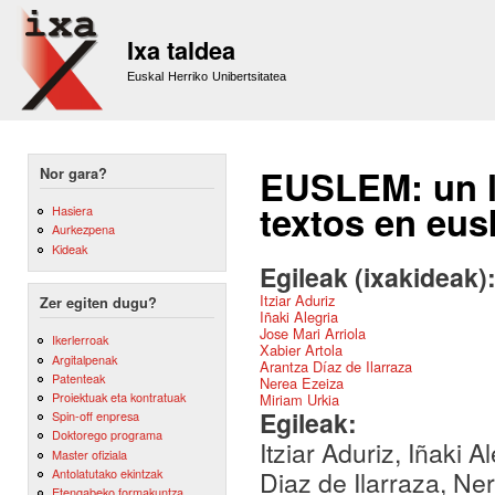
Sk
m
Ixa taldea
co
Euskal Herriko Unibertsitatea
EUSLEM: un l
Nor gara?
textos en eus
Hasiera
Aurkezpena
Kideak
Egileak (ixakideak)
Itziar Aduriz
Zer egiten dugu?
Iñaki Alegria
Jose Mari Arriola
Ikerlerroak
Xabier Artola
Argitalpenak
Arantza Díaz de Ilarraza
Patenteak
Nerea Ezeiza
Proiektuak eta kontratuak
Miriam Urkia
Egileak:
Spin-off enpresa
Doktorego programa
Itziar Aduriz, Iñaki 
Master ofiziala
Antolatutako ekintzak
Diaz de Ilarraza, Ne
Etengabeko formakuntza