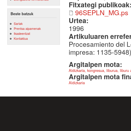
Fitxategi publikoak
96SEPLN_MG.ps
Beste batzuk
Urtea:
Sariak
1996
Prentsa aipamenak
Ikasleentzat
Artikuluaren errefe
Kontaktua
Procesamiento del Le
impresa: 1135-5948) 
Argitalpen mota:
Aldizkaria, kongresua, liburua, liburu
Argitalpen mota fin
Aldizkaria