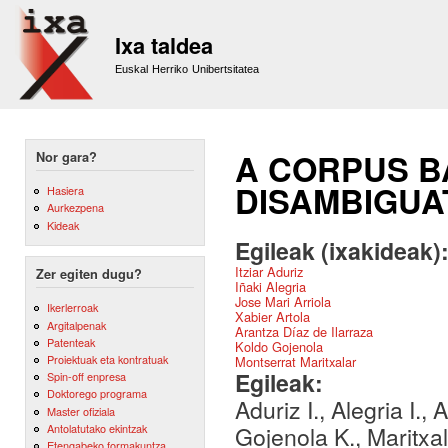
Sk
m
Ixa taldea
co
Euskal Herriko Unibertsitatea
A CORPUS 
Nor gara?
DISAMBIGUA
Hasiera
Aurkezpena
Kideak
Egileak (ixakideak)
Itziar Aduriz
Zer egiten dugu?
Iñaki Alegria
Jose Mari Arriola
Ikerlerroak
Xabier Artola
Argitalpenak
Arantza Díaz de Ilarraza
Patenteak
Koldo Gojenola
Proiektuak eta kontratuak
Montserrat Maritxalar
Egileak:
Spin-off enpresa
Doktorego programa
Aduriz I., Alegria I., 
Master ofiziala
Antolatutako ekintzak
Gojenola K., Maritxa
Etengabeko formakuntza