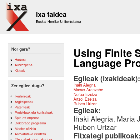
Sk
m
Ixa taldea
co
Euskal Herriko Unibertsitatea
Using Finite 
Nor gara?
Language Pro
Hasiera
Aurkezpena
Kideak
Egileak (ixakideak)
Iñaki Alegria
Zer egiten dugu?
Maxux Aranzabe
Nerea Ezeiza
Ikerlerroak
Aitzol Ezeiza
Argitalpenak
Ruben Urizar
Patenteak
Egileak:
Proiektuak eta kontratuak
Iñaki Alegria, Maria
Spin-off enpresa
Doktorego programa
Ruben Urizar
Master ofiziala
Fitxategi publikoak
Antolatutako ekintzak
Etengabeko formakuntza