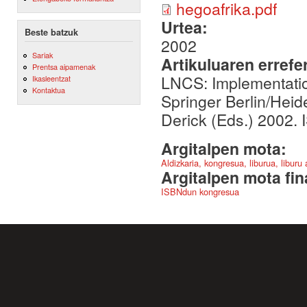
hegoafrika.pdf
Urtea:
Beste batzuk
2002
Sariak
Artikuluaren errefe
Prentsa aipamenak
LNCS: Implementation
Ikasleentzat
Kontaktua
Springer Berlin/Hei
Derick (Eds.) 2002.
Argitalpen mota:
Aldizkaria, kongresua, liburua, liburu
Argitalpen mota fin
ISBNdun kongresua