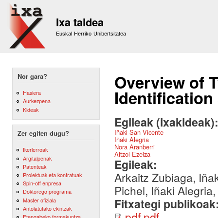
Sk
m
Ixa taldea
co
Euskal Herriko Unibertsitatea
Overview of 
Nor gara?
Identificatio
Hasiera
Aurkezpena
Kideak
Egileak (ixakideak)
Iñaki San Vicente
Zer egiten dugu?
Iñaki Alegria
Nora Aranberri
Ikerlerroak
Aitzol Ezeiza
Argitalpenak
Egileak:
Patenteak
Arkaitz Zubiaga, Iñ
Proiektuak eta kontratuak
Spin-off enpresa
Pichel, Iñaki Alegria
Doktorego programa
Fitxategi publikoak
Master ofiziala
Antolatutako ekintzak
pdf.pdf
Etengabeko formakuntza