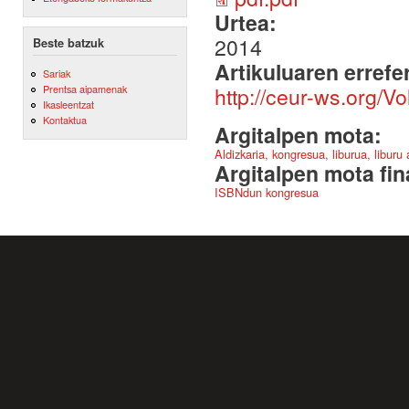
Urtea:
2014
Beste batzuk
Artikuluaren errefe
Sariak
http://ceur-ws.org/Vo
Prentsa aipamenak
Ikasleentzat
Kontaktua
Argitalpen mota:
Aldizkaria, kongresua, liburua, liburu
Argitalpen mota fin
ISBNdun kongresua