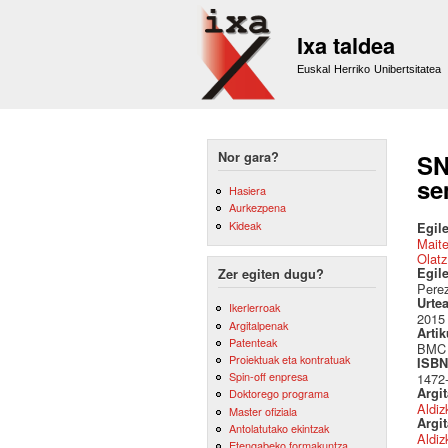
Ixa taldea
Euskal Herriko Unibertsitatea
Nor gara?
SN
se
Hasiera
Aurkezpena
Kideak
Egile
Mait
Olatz
Egil
Zer egiten dugu?
Perez
Urte
Ikerlerroak
2015
Argitalpenak
Artik
Patenteak
BMC M
Proiektuak eta kontratuak
ISBN 
Spin-off enpresa
1472
Argi
Doktorego programa
Aldiz
Master ofiziala
Argit
Antolatutako ekintzak
Aldiz
Etengabeko formakuntza