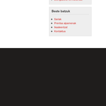
Beste batzuk
Sariak
Prentsa aipamenak
Ikasleentzat
Kontaktua