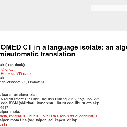
Skip to
main
Bilaketa formularioa
content
OMED CT in a language isolate: an algo
miautomatic translation
ak (ixakideak):
e Oronoz
 Perez de Viñaspre
eak:
-de-Viñaspre O., Oronoz M.
a:
uluaren erreferentzia:
edical Informatics and Decision Making 2015, 15(Suppl 2):S5
edo ISSN (aldizkari, kongresu, liburu edo liburu atalak):
-6947
talpen mota:
karia, kongresua, liburua, liburu atala edo hitzaldi gonbidatua
alpen mota fina (argitalpen_sailkapen_ohia):
karia