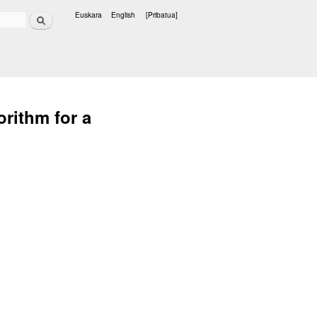
Bilatu
Euskara
English
[Pribatua]
Hizkuntzak
rithm for a