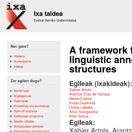
Sk
m
Ixa taldea
co
Euskal Herriko Unibertsitatea
A framework 
Nor gara?
linguistic an
Hasiera
Aurkezpena
structures
Kideak
Zer egiten dugu?
Egileak (ixakideak)
Xabier Artola
Ikerlerroak
Arantza Díaz de Ilarraza
Argitalpenak
Nerea Ezeiza
Patenteak
Koldo Gojenola
Proiektuak eta kontratuak
Gorka Labaka
Spin-off enpresa
Aitor Sologaistoa
Aitor Soroa
Doktorego programa
Egileak:
Master ofiziala
Antolatutako ekintzak
Xabier Artola, Arant
Etengabeko formakuntza