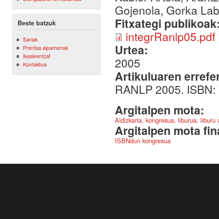
Gojenola, Gorka Laba
Fitxategi publikoak
Beste batzuk
integrRanlp05.pdf
Sariak
Urtea:
Prentsa aipamenak
Ikasleentzat
2005
Kontaktua
Artikuluaren errefe
RANLP 2005. ISBN: 
Argitalpen mota:
Aldizkaria, kongresua, liburua, liburu
Argitalpen mota fin
ISBNdun kongresua