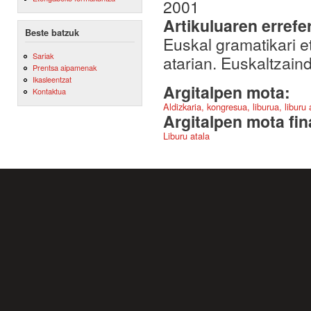
2001
Artikuluaren errefe
Beste batzuk
Euskal gramatikari e
Sariak
atarian. Euskaltzain
Prentsa aipamenak
Ikasleentzat
Argitalpen mota:
Kontaktua
Aldizkaria, kongresua, liburua, liburu
Argitalpen mota fin
Liburu atala