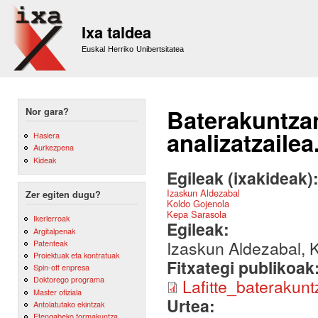
Sk
m
Ixa taldea
co
Euskal Herriko Unibertsitatea
Baterakuntzan
Nor gara?
analizatzaile
Hasiera
Aurkezpena
Kideak
Egileak (ixakideak)
Izaskun Aldezabal
Zer egiten dugu?
Koldo Gojenola
Kepa Sarasola
Ikerlerroak
Egileak:
Argitalpenak
Izaskun Aldezabal, 
Patenteak
Proiektuak eta kontratuak
Fitxategi publikoak
Spin-off enpresa
Doktorego programa
Lafitte_baterakun
Master ofiziala
Urtea:
Antolatutako ekintzak
Etengabeko formakuntza