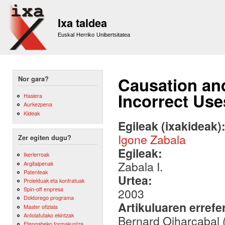
Sk
m
Ixa taldea
co
Euskal Herriko Unibertsitatea
Causation and
Nor gara?
Incorrect Us
Hasiera
Aurkezpena
Kideak
Egileak (ixakideak)
Igone Zabala
Zer egiten dugu?
Egileak:
Ikerlerroak
Zabala I.
Argitalpenak
Patenteak
Urtea:
Proiektuak eta kontratuak
Spin-off enpresa
2003
Doktorego programa
Artikuluaren errefe
Master ofiziala
Antolatutako ekintzak
Bernard Oiharçabal (
Etengabeko formakuntza