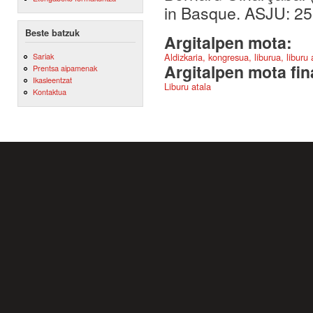
in Basque. ASJU: 2
Beste batzuk
Argitalpen mota:
Sariak
Aldizkaria, kongresua, liburua, liburu
Argitalpen mota fin
Prentsa aipamenak
Ikasleentzat
Liburu atala
Kontaktua