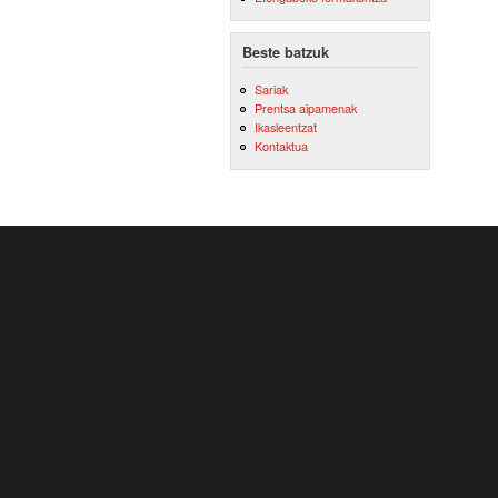
Beste batzuk
Sariak
Prentsa aipamenak
Ikasleentzat
Kontaktua