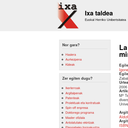
Ixa taldea
Euskal Herriko Unibertsitatea
Nor gara?
La
mi
Hasiera
Aurkezpena
Kideak
Egile
Igon
Egil
Zabal
Zer egiten dugu?
Urte
2006
Ikerlerroak
Artik
Argitalpenak
Mª Te
Patenteak
diver
Proiektuak eta kontratuak
Unive
Spin-off enpresa
Argi
Doktorego programa
Aldiz
Master ofiziala
Argit
Antolatutako ekintzak
ISBN
Etengabeko formakuntza