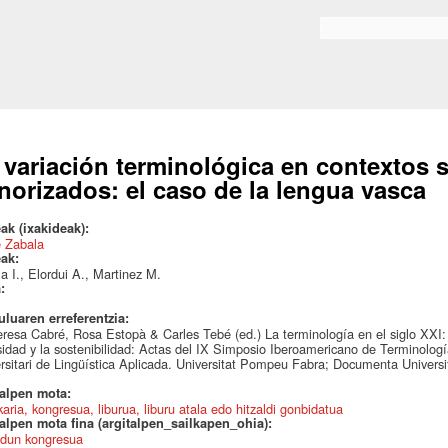
Skip to
main
Bilaketa formularioa
content
 variación terminológica en contextos s
norizados: el caso de la lengua vasca
ak (ixakideak):
e Zabala
eak:
a I., Elordui A., Martinez M.
a:
uluaren erreferentzia:
resa Cabré, Rosa Estopà & Carles Tebé (ed.) La terminología en el siglo XXI: c
sidad y la sostenibilidad: Actas del IX Simposio Iberoamericano de Terminolog
rsitari de Lingüística Aplicada. Universitat Pompeu Fabra; Documenta Univers
talpen mota:
karia, kongresua, liburua, liburu atala edo hitzaldi gonbidatua
alpen mota fina (argitalpen_sailkapen_ohia):
dun kongresua