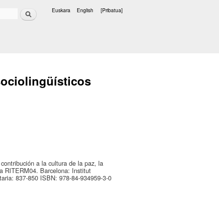
Bilatu
Euskara
English
[Pribatua]
Hizkuntzak
ociolingüísticos
ontribución a la cultura de la paz, la
ía RITERM04. Barcelona: Institut
itaria: 837-850 ISBN: 978-84-934959-3-0