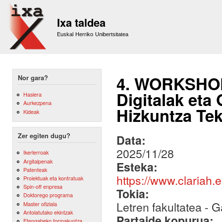
Sk
m
Ixa taldea
co
Euskal Herriko Unibertsitatea
4. WORKSHOP
Nor gara?
Digitalak eta
Hasiera
Aurkezpena
Hizkuntza Tek
Kideak
Zer egiten dugu?
Data:
2025/11/28
Ikerlerroak
Argitalpenak
Esteka:
Patenteak
https://www.clariah
Proiektuak eta kontratuak
Spin-off enpresa
Tokia:
Doktorego programa
Letren fakultatea - G
Master ofiziala
Antolatutako ekintzak
Partaide kopurua:
Etengabeko formakuntza