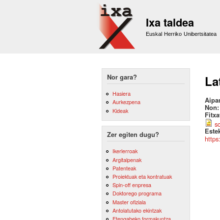
Ixa taldea
Euskal Herriko Unibertsitatea
Nor gara?
La
Hasiera
Aipa
Aurkezpena
Non
Kideak
Fitx
s
Este
Zer egiten dugu?
https
Ikerlerroak
Argitalpenak
Patenteak
Proiektuak eta kontratuak
Spin-off enpresa
Doktorego programa
Master ofiziala
Antolatutako ekintzak
Etengabeko formakuntza