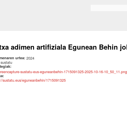
Skip to
main
Bilaketa formularioa
content
txa adimen artifiziala Egunean Behin j
menaren urtea:
2024
:
sustatu
ategiak:
creencapture-sustatu-eus-eguneanbehin-1715091325-2025-10-16-10_50_11.png
ka:
://sustatu.eus/eguneanbehin/1715091325