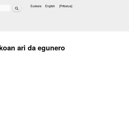
Bilatu
Euskara
English
[Pribatua]
Hizkuntzak
okoan ari da egunero