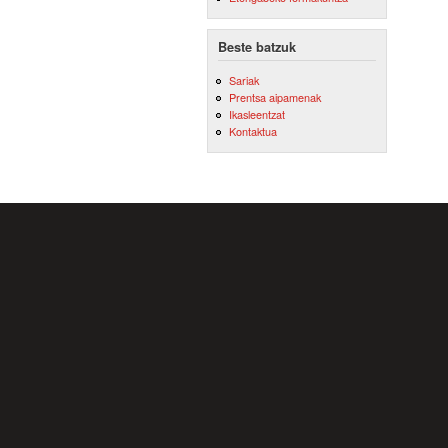
Beste batzuk
Sariak
Prentsa aipamenak
Ikasleentzat
Kontaktua