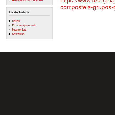
compostela-grupos-g
Beste batzuk
Sariak
Prentsa aipamenak
Ikasleentzat
Kontaktua