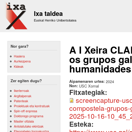
Sk
m
Ixa taldea
co
Euskal Herriko Unibertsitatea
A I Xeira CL
Nor gara?
os grupos gal
Hasiera
Aurkezpena
humanidades 
Kideak
Zer egiten dugu?
Aipamenaren urtea:
2024
Non:
USC Xornal
Fitxategiak:
Ikerlerroak
Argitalpenak
screencapture-usc-
Patenteak
compostela-grupos-g
Proiektuak eta kontratuak
Spin-off enpresa
2025-10-16-10_45_
Doktorego programa
Master ofiziala
Esteka:
Antolatutako ekintzak
https://www.usc.gal/g
Etengabeko formakuntza