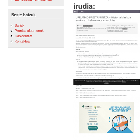
irudia:
Beste batzuk
Sariak
Prentsa aipamenak
Ikasleentzat
Kontaktua