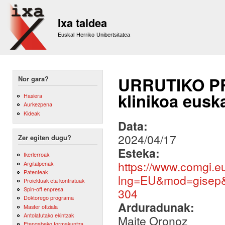
Sk
m
Ixa taldea
co
Euskal Herriko Unibertsitatea
URRUTIKO PR
Nor gara?
klinikoa eusk
Hasiera
Aurkezpena
Kideak
Data:
2024/04/17
Zer egiten dugu?
Esteka:
Ikerlerroak
https://www.comgi.e
Argitalpenak
Patenteak
lng=EU&mod=gisep&s
Proiektuak eta kontratuak
Spin-off enpresa
304
Doktorego programa
Arduradunak:
Master ofiziala
Antolatutako ekintzak
Maite Oronoz
Etengabeko formakuntza