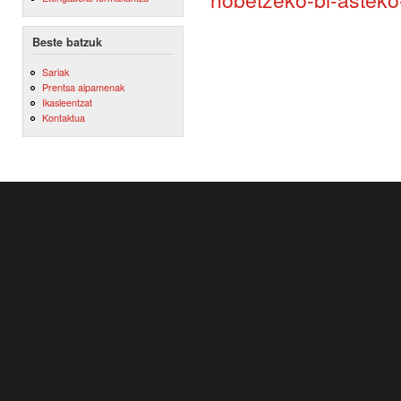
Beste batzuk
Sariak
Prentsa aipamenak
Ikasleentzat
Kontaktua