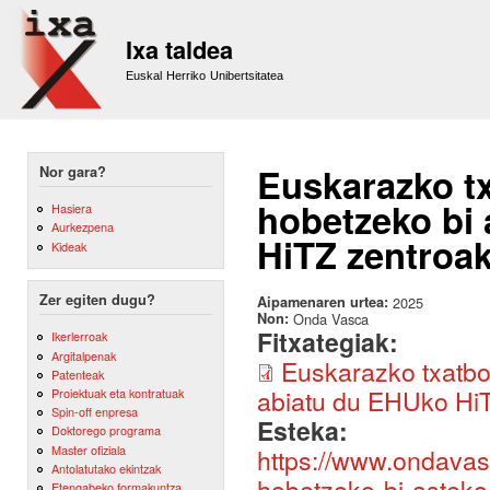
Sk
m
Ixa taldea
co
Euskal Herriko Unibertsitatea
Euskarazko tx
Nor gara?
hobetzeko bi
Hasiera
Aurkezpena
HiTZ zentroa
Kideak
Zer egiten dugu?
Aipamenaren urtea:
2025
Non:
Onda Vasca
Fitxategiak:
Ikerlerroak
Argitalpenak
Euskarazko txatbo
Patenteak
abiatu du EHUko HiT
Proiektuak eta kontratuak
Spin-off enpresa
Esteka:
Doktorego programa
Master ofiziala
https://www.ondavas
Antolatutako ekintzak
hobetzeko-bi-asteko
Etengabeko formakuntza