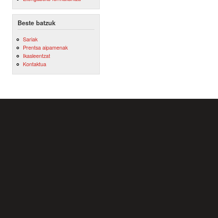
Beste batzuk
Sariak
Prentsa aipamenak
Ikasleentzat
Kontaktua