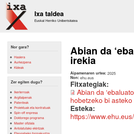
Sk
m
Ixa taldea
co
Euskal Herriko Unibertsitatea
Abian da ‘eba
Nor gara?
irekia
Hasiera
Aurkezpena
Kideak
Aipamenaren urtea:
2025
Non:
ehu.eus
Fitxategiak:
Zer egiten dugu?
Abian da ‘ebaluato
Ikerlerroak
Argitalpenak
hobetzeko bi asteko
Patenteak
Esteka:
Proiektuak eta kontratuak
Spin-off enpresa
https://www.ehu.eus
Doktorego programa
Master ofiziala
Antolatutako ekintzak
Etengabeko formakuntza