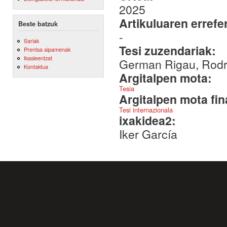
2025
Artikuluaren errefe
Beste batzuk
-
Sariak
Tesi zuzendariak:
Prentsa aipamenak
Ikasleentzat
German Rigau, Rodri
Kontaktua
Argitalpen mota:
Tesia
Argitalpen mota fin
Tesi internazionala
ixakidea2:
Iker García