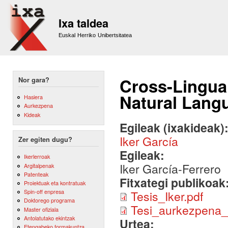
Sk
m
Ixa taldea
co
Euskal Herriko Unibertsitatea
Cross-Lingua
Nor gara?
Natural Lang
Hasiera
Aurkezpena
Kideak
Egileak (ixakideak)
Iker García
Zer egiten dugu?
Egileak:
Ikerlerroak
Iker García-Ferrero
Argitalpenak
Patenteak
Fitxategi publikoak
Proiektuak eta kontratuak
Spin-off enpresa
Tesis_Iker.pdf
Doktorego programa
Tesi_aurkezpena_
Master ofiziala
Antolatutako ekintzak
Urtea:
Etengabeko formakuntza