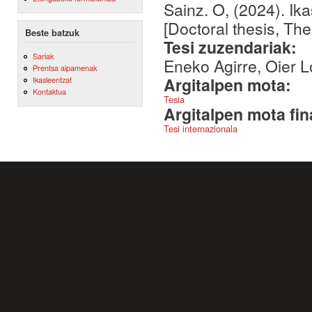
Sainz. O, (2024). Ik
[Doctoral thesis, Th
Beste batzuk
Tesi zuzendariak:
Sariak
Eneko Agirre, Oier L
Prentsa aipamenak
Argitalpen mota:
Ikasleentzat
Kontaktua
Tesia
Argitalpen mota fin
Tesi internazionala