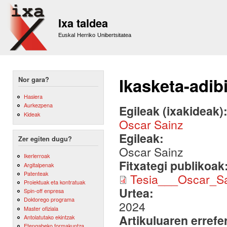
Sk
m
Ixa taldea
co
Euskal Herriko Unibertsitatea
Ikasketa-adib
Nor gara?
Hasiera
Aurkezpena
Egileak (ixakideak)
Kideak
Oscar Sainz
Egileak:
Zer egiten dugu?
Oscar Sainz
Ikerlerroak
Fitxategi publikoak
Argitalpenak
Patenteak
Tesia___Oscar_Sa
Proiektuak eta kontratuak
Urtea:
Spin-off enpresa
Doktorego programa
2024
Master ofiziala
Artikuluaren errefe
Antolatutako ekintzak
Etengabeko formakuntza