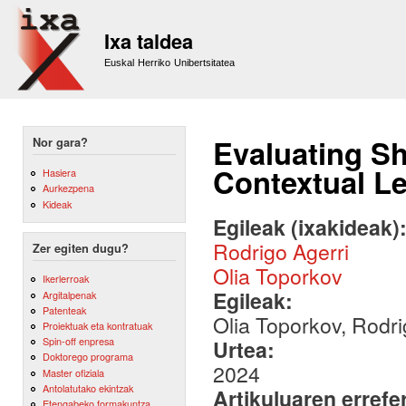
Sk
m
Ixa taldea
co
Euskal Herriko Unibertsitatea
Evaluating Sh
Nor gara?
Contextual L
Hasiera
Aurkezpena
Kideak
Egileak (ixakideak)
Rodrigo Agerri
Zer egiten dugu?
Olia Toporkov
Ikerlerroak
Egileak:
Argitalpenak
Patenteak
Olia Toporkov, Rodri
Proiektuak eta kontratuak
Spin-off enpresa
Urtea:
Doktorego programa
2024
Master ofiziala
Antolatutako ekintzak
Artikuluaren errefe
Etengabeko formakuntza