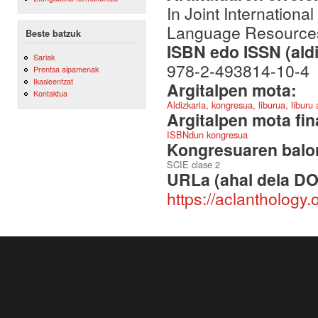
In Joint Internation
Language Resources
Beste batzuk
ISBN edo ISSN (aldi
Sariak
978-2-493814-10-4
Prentsa aipamenak
Ikasleentzat
Argitalpen mota:
Kontaktua
Aldizkaria, kongresua, liburua, liburu
Argitalpen mota fin
ISBNdun kongresua
Kongresuaren balor
SCIE clase 2
URLa (ahal dela DO
https://aclanthology