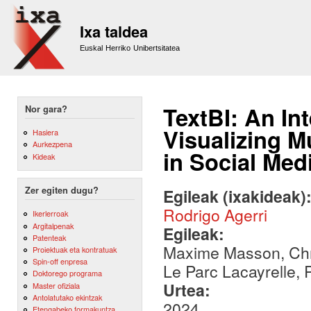
Sk
m
Ixa taldea
co
Euskal Herriko Unibertsitatea
TextBI: An In
Nor gara?
Visualizing M
Hasiera
Aurkezpena
in Social Med
Kideak
Zer egiten dugu?
Egileak (ixakideak)
Rodrigo Agerri
Ikerlerroak
Argitalpenak
Egileak:
Patenteak
Maxime Masson, Chri
Proiektuak eta kontratuak
Spin-off enpresa
Le Parc Lacayrelle, 
Doktorego programa
Urtea:
Master ofiziala
Antolatutako ekintzak
2024
Etengabeko formakuntza