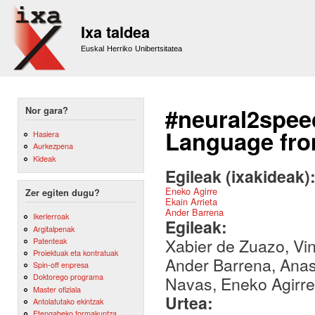
Sk
m
Ixa taldea
co
Euskal Herriko Unibertsitatea
#neural2spee
Nor gara?
Language fro
Hasiera
Aurkezpena
Kideak
Egileak (ixakideak)
Eneko Agirre
Zer egiten dugu?
Ekain Arrieta
Ander Barrena
Ikerlerroak
Egileak:
Argitalpenak
Xabier de Zuazo, Vin
Patenteak
Proiektuak eta kontratuak
Ander Barrena, Anas
Spin-off enpresa
Doktorego programa
Navas, Eneko Agirre
Master ofiziala
Urtea:
Antolatutako ekintzak
Etengabeko formakuntza