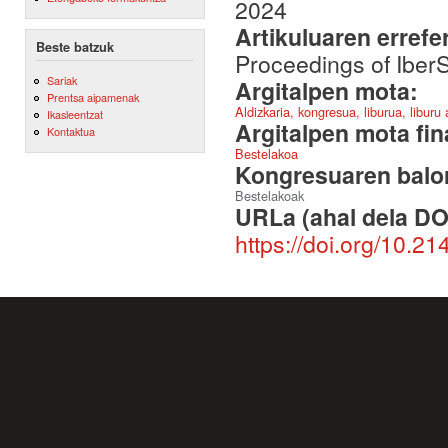
2024
Artikuluaren errefe
Beste batzuk
Proceedings of Ibe
Sariak
Argitalpen mota:
Prentsa aipamenak
Aldizkaria, kongresua, liburua, liburu
Ikasleentzat
Argitalpen mota fin
Kontaktua
Bestelakoa
Kongresuaren balor
Bestelakoak
URLa (ahal dela DO
https://doi.org/10.2