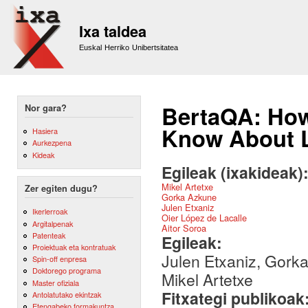
Sk
m
Ixa taldea
co
Euskal Herriko Unibertsitatea
BertaQA: Ho
Nor gara?
Know About L
Hasiera
Aurkezpena
Kideak
Egileak (ixakideak)
Mikel Artetxe
Zer egiten dugu?
Gorka Azkune
Julen Etxaniz
Ikerlerroak
Oier López de Lacalle
Argitalpenak
Aitor Soroa
Patenteak
Egileak:
Proiektuak eta kontratuak
Julen Etxaniz, Gorka
Spin-off enpresa
Doktorego programa
Mikel Artetxe
Master ofiziala
Fitxategi publikoak
Antolatutako ekintzak
Etengabeko formakuntza