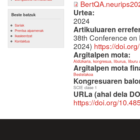
BertQA.neurips20
Urtea:
Beste batzuk
2024
Sariak
Artikuluaren errefe
Prentsa aipamenak
38th Conference on 
Ikasleentzat
Kontaktua
2024)
https://doi.or
Argitalpen mota:
Aldizkaria, kongresua, liburua, liburu
Argitalpen mota fin
Bestelakoa
Kongresuaren balor
SCIE clase 1
URLa (ahal dela DO
https://doi.org/10.4