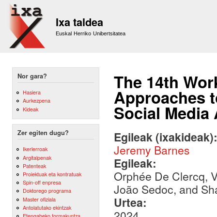
Sk
m
Ixa taldea
co
Euskal Herriko Unibertsitatea
The 14th Wor
Nor gara?
Approaches to
Hasiera
Aurkezpena
Social Media 
Kideak
Zer egiten dugu?
Egileak (ixakideak)
Jeremy Barnes
Ikerlerroak
Argitalpenak
Egileak:
Patenteak
Orphée De Clercq, V
Proiektuak eta kontratuak
Spin-off enpresa
João Sedoc, and Sh
Doktorego programa
Urtea:
Master ofiziala
Antolatutako ekintzak
2024
Etengabeko formakuntza