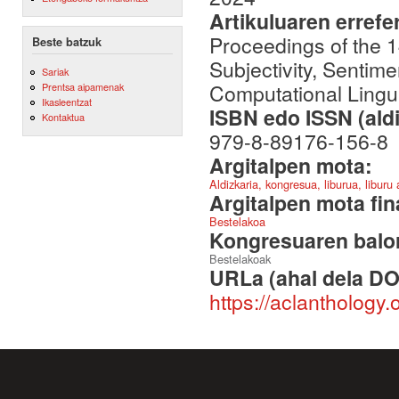
Artikuluaren errefe
Proceedings of the 
Beste batzuk
Subjectivity, Sentime
Sariak
Computational Lingui
Prentsa aipamenak
Ikasleentzat
ISBN edo ISSN (aldi
Kontaktua
979-8-89176-156-8
Argitalpen mota:
Aldizkaria, kongresua, liburua, liburu
Argitalpen mota fin
Bestelakoa
Kongresuaren balor
Bestelakoak
URLa (ahal dela DO
https://aclanthology