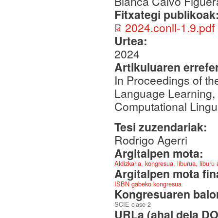
Blanca Calvo Figuer
Fitxategi publikoak
2024.conll-1.9.pdf
Urtea:
2024
Artikuluaren errefe
In Proceedings of t
Language Learning, 
Computational Lingui
Tesi zuzendariak:
Rodrigo Agerri
Argitalpen mota:
Aldizkaria, kongresua, liburua, liburu
Argitalpen mota fin
ISBN gabeko kongresua
Kongresuaren balor
SCIE clase 2
URLa (ahal dela DO