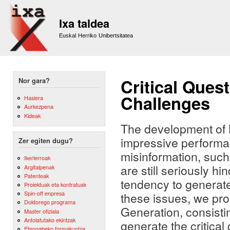
Sk
m
Ixa taldea
co
Euskal Herriko Unibertsitatea
Critical Ques
Nor gara?
Challenges
Hasiera
Aurkezpena
Kideak
The development of
impressive performan
Zer egiten dugu?
misinformation, suc
Ikerlerroak
are still seriously 
Argitalpenak
Patenteak
tendency to generate
Proiektuak eta kontratuak
Spin-off enpresa
these issues, we pro
Doktorego programa
Generation, consisti
Master ofiziala
Antolatutako ekintzak
generate the critical
Etengabeko formakuntza