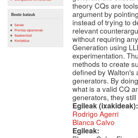
theory CQs are tools
argument by pointing 
Beste batzuk
instead of trying t
Sariak
relevant counterarg
Prentsa aipamenak
Ikasleentzat
without requiring a
Kontaktua
Generation using LLM
experimentation. Thu
methods to create su
defined by Walton's 
generators. By doing
what is a valid CQ 
generators, they stil
Egileak (ixakideak)
Rodrigo Agerri
Blanca Calvo
Egileak: