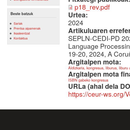
p18_rev.pdf
Urtea:
Beste batzuk
2024
Sariak
Artikuluaren errefe
Prentsa aipamenak
Ikasleentzat
SEPLN-CEDI-PD 2024:
Kontaktua
Language Processing
19-20, 2024, A Coru
Argitalpen mota:
Aldizkaria, kongresua, liburua, liburu
Argitalpen mota fin
ISBN gabeko kongresua
URLa (ahal dela DO
https://ceur-ws.org/