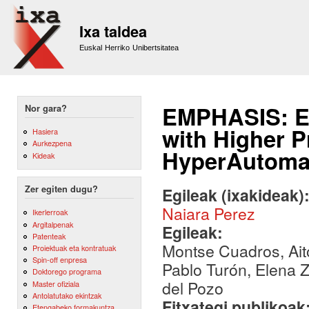
Sk
m
Ixa taldea
co
Euskal Herriko Unibertsitatea
EMPHASIS: E
Nor gara?
with Higher P
Hasiera
Aurkezpena
HyperAutoma
Kideak
Zer egiten dugu?
Egileak (ixakideak)
Naiara Perez
Ikerlerroak
Argitalpenak
Egileak:
Patenteak
Montse Cuadros, Ait
Proiektuak eta kontratuak
Spin-off enpresa
Pablo Turón, Elena Z
Doktorego programa
del Pozo
Master ofiziala
Antolatutako ekintzak
Fitxategi publikoak
Etengabeko formakuntza