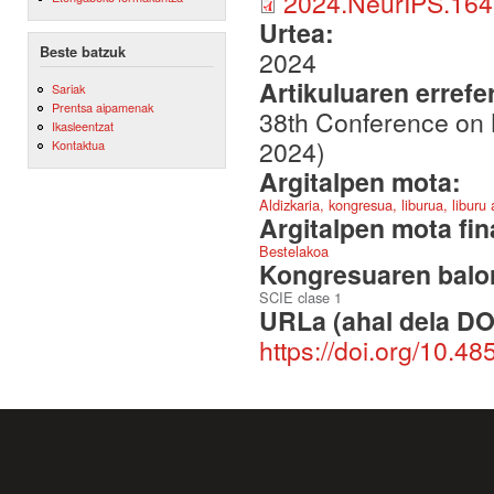
2024.NeurIPS.164
Urtea:
Beste batzuk
2024
Artikuluaren errefe
Sariak
Prentsa aipamenak
38th Conference on 
Ikasleentzat
2024)
Kontaktua
Argitalpen mota:
Aldizkaria, kongresua, liburua, liburu
Argitalpen mota fin
Bestelakoa
Kongresuaren balor
SCIE clase 1
URLa (ahal dela DO
https://doi.org/10.4