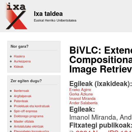
Sk
m
Ixa taldea
co
Euskal Herriko Unibertsitatea
BiVLC: Exten
Nor gara?
Compositional
Hasiera
Aurkezpena
Image Retriev
Kideak
Zer egiten dugu?
Egileak (ixakideak)
Eneko Agirre
Ikerlerroak
Gorka Azkune
Argitalpenak
Imanol Miranda
Patenteak
Ander Salaberria
Proiektuak eta kontratuak
Egileak:
Spin-off enpresa
Imanol Miranda, And
Doktorego programa
Master ofiziala
Fitxategi publikoak
Antolatutako ekintzak
Etengabeko formakuntza