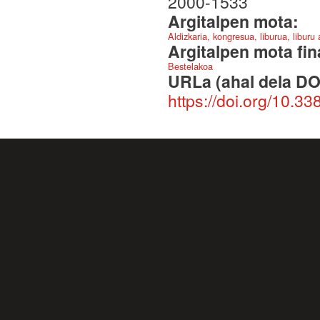
2000-1533
Argitalpen mota:
Aldizkaria, kongresua, liburua, liburu
Argitalpen mota fin
Bestelakoa
URLa (ahal dela DO
https://doi.org/10.3