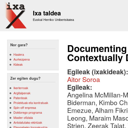
Sk
m
Ixa taldea
co
Euskal Herriko Unibertsitatea
Documenting 
Nor gara?
Contextually
Hasiera
Aurkezpena
Kideak
Egileak (ixakideak)
Aitor Soroa
Zer egiten dugu?
Egileak:
Ikerlerroak
Angelina McMillan-Ma
Argitalpenak
Patenteak
Biderman, Kimbo Che
Proiektuak eta kontratuak
Spin-off enpresa
Emezue, Alham Fikri A
Doktorego programa
Leong, Maraim Masou
Master ofiziala
Antolatutako ekintzak
Strien, Zeerak Talat,
Etengabeko formakuntza