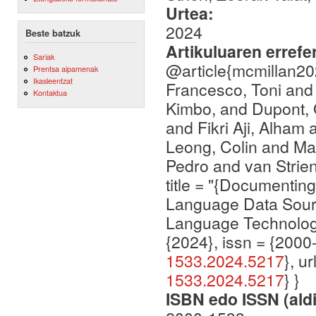
Urtea:
2024
Beste batzuk
Artikuluaren errefe
Sariak
@article{mcmillan20
Prentsa aipamenak
Ikasleentzat
Francesco, Toni and 
Kontaktua
Kimbo, and Dupont, 
and Fikri Aji, Alham 
Leong, Colin and Ma
Pedro and van Strien
title = "{Documentin
Language Data Sourc
Language Technology
{2024}, issn = {2000-
1533.2024.5217
}, ur
1533.2024.5217
} }
ISBN edo ISSN (aldi