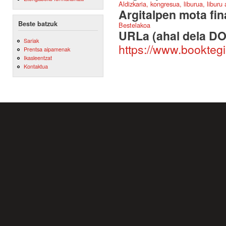
Aldizkaria, kongresua, liburua, liburu
Argitalpen mota fin
Beste batzuk
Bestelakoa
URLa (ahal dela DO
Sariak
https://www.booktegi
Prentsa aipamenak
Ikasleentzat
Kontaktua