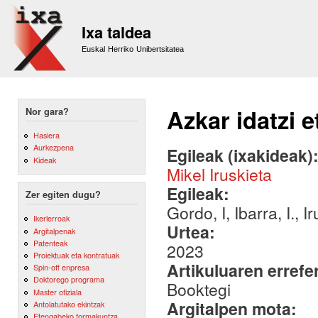
Sk
m
Ixa taldea
co
Euskal Herriko Unibertsitatea
Azkar idatzi e
Nor gara?
Hasiera
Aurkezpena
Egileak (ixakideak)
Kideak
Mikel Iruskieta
Egileak:
Zer egiten dugu?
Gordo, I, Ibarra, I., 
Ikerlerroak
Urtea:
Argitalpenak
Patenteak
2023
Proiektuak eta kontratuak
Artikuluaren errefe
Spin-off enpresa
Doktorego programa
Booktegi
Master ofiziala
Argitalpen mota:
Antolatutako ekintzak
Etengabeko formakuntza