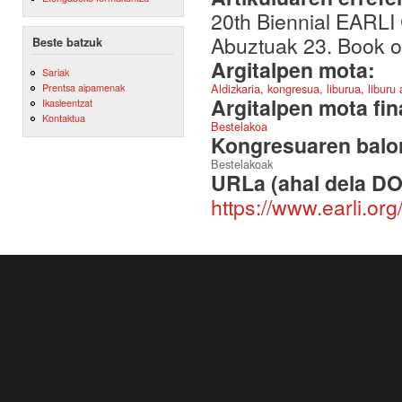
20th Biennial EARLI
Abuztuak 23. Book of 
Beste batzuk
Argitalpen mota:
Sariak
Aldizkaria, kongresua, liburua, liburu
Prentsa aipamenak
Argitalpen mota fin
Ikasleentzat
Kontaktua
Bestelakoa
Kongresuaren balor
Bestelakoak
URLa (ahal dela DO
https://www.earli.o