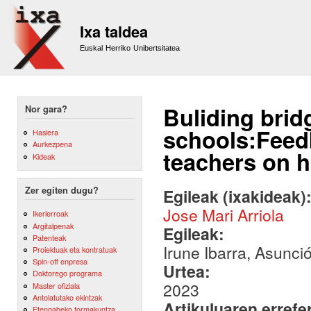
Sk
m
Ixa taldea
co
Euskal Herriko Unibertsitatea
Buliding bri
Nor gara?
schools:Feed
Hasiera
Aurkezpena
teachers on h
Kideak
Zer egiten dugu?
Egileak (ixakideak)
Jose Mari Arriola
Ikerlerroak
Argitalpenak
Egileak:
Patenteak
Irune Ibarra, Asunci
Proiektuak eta kontratuak
Spin-off enpresa
Urtea:
Doktorego programa
2023
Master ofiziala
Antolatutako ekintzak
Artikuluaren errefe
Etengabeko formakuntza