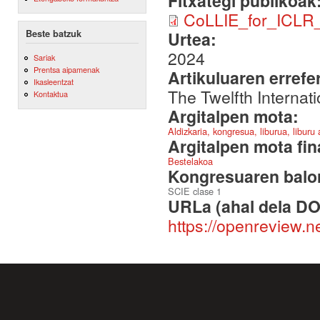
Fitxategi publikoak
CoLLIE_for_ICLR_
Beste batzuk
Urtea:
2024
Sariak
Prentsa aipamenak
Artikuluaren errefe
Ikasleentzat
The Twelfth Interna
Kontaktua
Argitalpen mota:
Aldizkaria, kongresua, liburua, liburu
Argitalpen mota fin
Bestelakoa
Kongresuaren balor
SCIE clase 1
URLa (ahal dela DO
https://openreview.