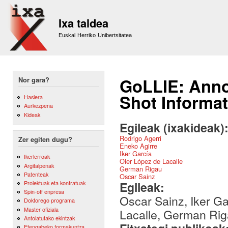
Sk
m
Ixa taldea
co
Euskal Herriko Unibertsitatea
GoLLIE: Anno
Nor gara?
Shot Informat
Hasiera
Aurkezpena
Kideak
Egileak (ixakideak)
Rodrigo Agerri
Zer egiten dugu?
Eneko Agirre
Iker García
Ikerlerroak
Oier López de Lacalle
Argitalpenak
German Rigau
Patenteak
Oscar Sainz
Egileak:
Proiektuak eta kontratuak
Spin-off enpresa
Oscar Sainz, Iker Ga
Doktorego programa
Master ofiziala
Lacalle, German Rig
Antolatutako ekintzak
Etengabeko formakuntza