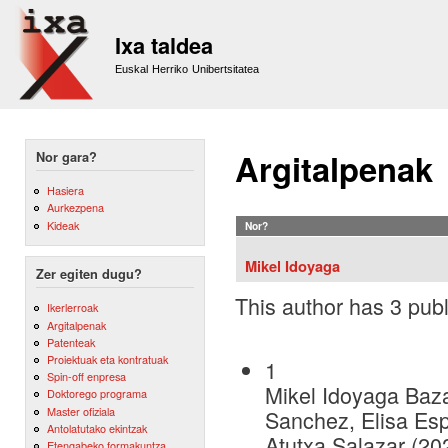
Sk
m
Ixa taldea
co
Euskal Herriko Unibertsitatea
Argitalpenak
Nor gara?
Hasiera
Aurkezpena
Kideak
Nor?
Mikel Idoyaga
Zer egiten dugu?
This author has 3 publ
Ikerlerroak
Argitalpenak
Patenteak
Proiektuak eta kontratuak
1
Spin-off enpresa
Mikel Idoyaga Baza
Doktorego programa
Master ofiziala
Sanchez, Elisa Espi
Antolatutako ekintzak
Atutxa Salazar (20
Etengabeko formakuntza