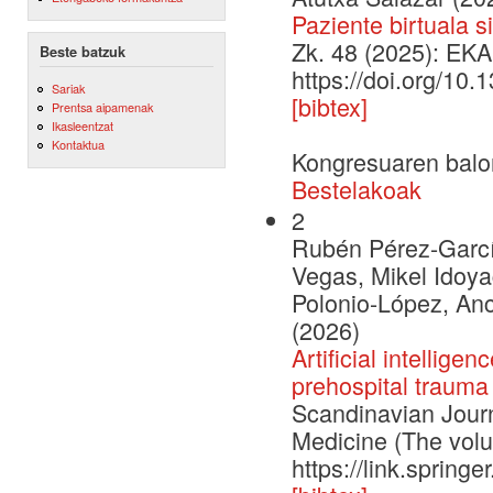
Paziente birtuala 
Zk. 48 (2025): EKA
Beste batzuk
https://doi.org/10
Sariak
[bibtex]
Prentsa aipamenak
Ikasleentzat
Kontaktua
Kongresuaren balo
Bestelakoak
2
Rubén Pérez-García
Vegas, Mikel Idoya
Polonio-López, An
(2026)
Artificial intellige
prehospital trauma
Scandinavian Jour
Medicine (The volu
https://link.sprin