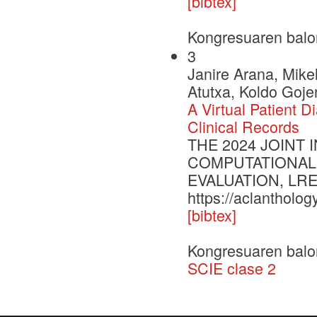
[bibtex]
Kongresuaren balo
3
Janire Arana, Mikel
Atutxa, Koldo Goje
A Virtual Patient
Clinical Records
THE 2024 JOINT
COMPUTATIONAL
EVALUATION, LREC
https://aclantholog
[bibtex]
Kongresuaren balo
SCIE clase 2